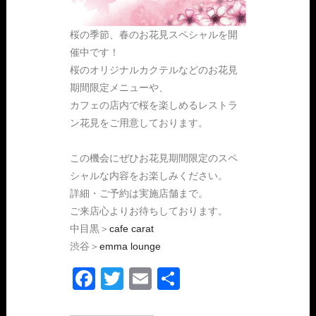
桜の季節、春のお花見スペシャルを開
催中です！
桜のオリジナルカクテルなどのお花見
期間限定メニューや、
カフェの店内で桜を楽しめるレストラ
ン花見をご用意しております。
この機会にぜひお花見期間限定のスペ
シャルな内容をお楽しみください。
詳細・ご予約は実施店舗まで。
ご来店心よりお待ちしております。
中目黒＞
cafe carat
渋谷＞
emma lounge
Facebook
Twitter
Email
共
有