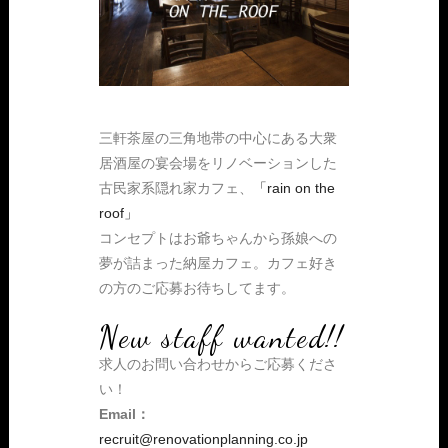
三軒茶屋の三角地帯の中心にある大衆
居酒屋の宴会場をリノベーションした
古民家系隠れ家カフェ、
「rain on the
roof」
コンセプトはお爺ちゃんから孫娘への
夢が詰まった納屋カフェ。カフェ好き
の方のご応募お待ちしてます。
New staff wanted!!
求人のお問い合わせからご応募くださ
い！
Email：
recruit@renovationplanning.co.jp