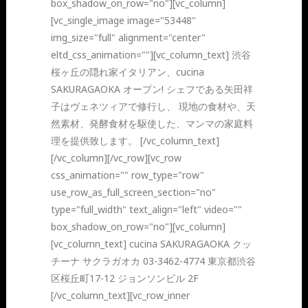
box_shadow_on_row="no"][vc_column]
[vc_single_image image="53448"
img_size="full" alignment="center"
eltd_css_animation=""][vc_column_text] 渋谷
桜ヶ丘の隠れ家イタリアン、cucina
SAKURAGAOKA オープン! シェフである矢田祥
子はヴェネツィアで修行し、 現地の食材や、天
然素材、発酵食材を駆使した、マンマの家庭料
理を提供致します。 [/vc_column_text]
[/vc_column][/vc_row][vc_row
css_animation="" row_type="row"
use_row_as_full_screen_section="no"
type="full_width" text_align="left" video=""
box_shadow_on_row="no"][vc_column]
[vc_column_text] cucina SAKURAGAOKA クッ
チーナ サクラガオカ 03-3462-4774 東京都渋谷
区桜丘町17-12 ジョンソンビル 2F
[/vc_column_text][vc_row_inner