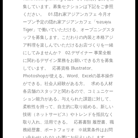
集しています。募集セクションは下記をご参照
ください。 01.隠れ家アジアンカフェ 今月オ
ープン予定の隠れ家アジアンカフェ「ขอบคุณ
Tiger」で働いていただける、オープニングスタ
ッフを募集します。こだわりの内装と本格アジ
ア料理を楽しんでいただけるお店づくりを一緒
にしてみませんか？ 02.デザイナー 事業全般
に関わるデザイン業務をお願いできる方を募集
しています。 応募資格 Illustrator、
Photoshopが使える。Word、Excelの基本操作
ができる。社会人経験がある方。 求める人材
各店舗のスタッフと関わるので、コミュニケー
ション能力がある。与えられた課題に対して、
柔軟性を持って、自主的に取り組める。新しい
技術（ネットサービス）やトレンドを抵抗なく
取り入れ、活用できる。 応募書類 履歴書、職
務経歴書、ポートフォリオ ※就業条件はお問
い合わせいただいた際にお伝えいたします。