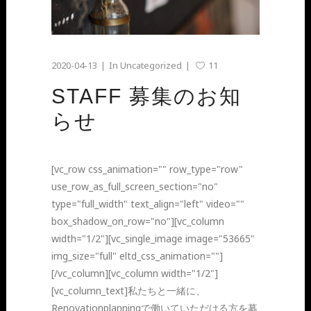
2020-04-13
In
Uncategorized
11
STAFF 募集のお知
らせ
[vc_row css_animation="" row_type="row"
use_row_as_full_screen_section="no"
type="full_width" text_align="left" video=""
box_shadow_on_row="no"][vc_column
width="1/2"][vc_single_image image="53665"
img_size="full" eltd_css_animation=""]
[/vc_column][vc_column width="1/2"]
[vc_column_text]私たちと一緒に、
Renovationplanningで働いていただける方を募