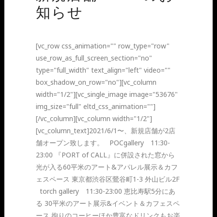
知らせ
[vc_row css_animation="" row_type="row"
use_row_as_full_screen_section="no"
type="full_width" text_align="left" video=""
box_shadow_on_row="no"][vc_column
width="1/2"][vc_single_image image="53676"
img_size="full" eltd_css_animation=""]
[/vc_column][vc_column width="1/2"]
[vc_column_text]2021/6/1〜、新規店舗が2店
舗オープン致します。 POCgallery 11:30-
23:00 『PORT of CALL』に併設された窓から
光が入る60平米のアート&アパレル展示＆カフ
ェスペース 東京都渋谷区鶯谷町1-3 外山ビル2F
torch gallery 11:30-23:00 恵比寿駅5分にあ
る 30平米のアート展示&イベント＆カフェスペ
ース 拘りのコーヒーほか豊富なドリンクもお楽