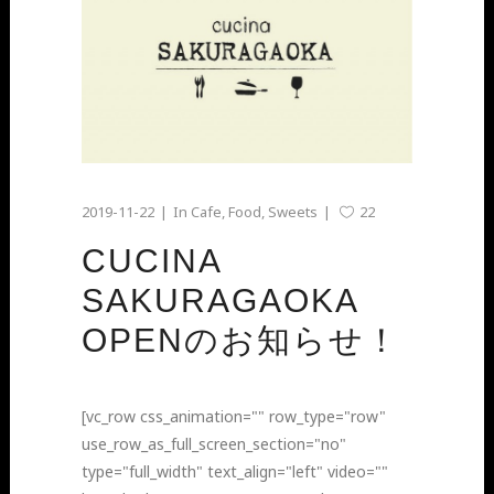
2019-11-22
In
Cafe
,
Food
,
Sweets
22
CUCINA
SAKURAGAOKA
OPENのお知らせ！
[vc_row css_animation="" row_type="row"
use_row_as_full_screen_section="no"
type="full_width" text_align="left" video=""