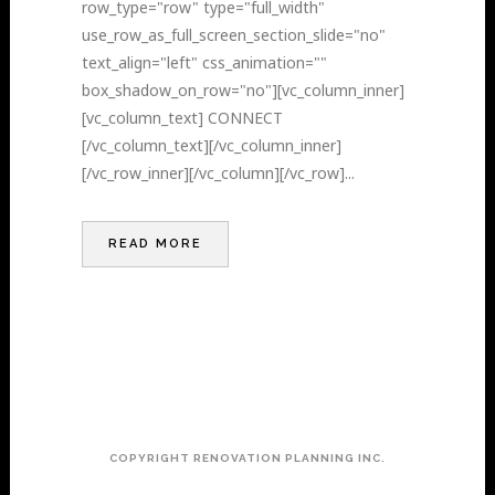
row_type="row" type="full_width"
use_row_as_full_screen_section_slide="no"
text_align="left" css_animation=""
box_shadow_on_row="no"][vc_column_inner]
[vc_column_text] CONNECT
[/vc_column_text][/vc_column_inner]
[/vc_row_inner][/vc_column][/vc_row]...
READ MORE
COPYRIGHT RENOVATION PLANNING INC.