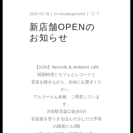
2025-02-18
In
Uncategorized
7
新店舗OPENの
お知らせ
【SON】Records & Ambient cafe
韓国料理とカフェとレコードと
音楽を聴きながら、自由にお寛ぎくだ
さい。
アルコールも各種、ご用意していま
す。
渋谷駅宮益口徒歩5分
宮益坂を登りきるほんの少しだけ手前
の雑居ビル3階