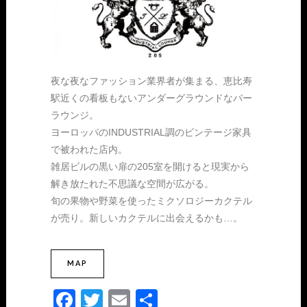
夜な夜なファッション業界者が集まる、恵比寿
駅近くの看板もないアンダーグラウンドなバー
ラウンジ。
ヨーロッパのINDUSTRIAL調のビンテージ家具
で被われた店内。
雑居ビルの黒い扉の205室を開けると現実から
解き放たれた不思議な空間が広がる。
旬の果物や野菜を使ったミクソロジーカクテル
が売り。新しいカクテルに出会えるかも…。
MAP
Facebook
Twitter
Email
共