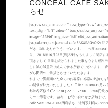
CONCEAL CAFE 
らせ
[vc_row css_animation="" row_type="row" use_row
text_align="left" video="" box_shadow_on_row="n
image="52896" img_size="full" eltd_css_animatio
[vc_column_text]conceal cafe SAK
だき、誠にありがとうございます。 この度conceal 
り、 2018年10月28日(日)22時をもちまして
頂きまして 営業を続けられました事を心より感謝
しに誠心誠意取り組んで参る所存でございます。 
がら閉店のご挨拶とさせていただきます。 ----------------------------
れまでご愛顧頂いた全てのお客様に感謝の気持ちを込めて c
の開催が決定いたしました！ 日時：2018年10月27日(土) 2
都渋谷区桜丘町2-12 8F) 22:00~26:00 2500円
らのご用意です。 詳細・お問い合わせは店舗まで。 tel：
cafe SAKURAGAOKA閉店後も、近隣系列店の conceal