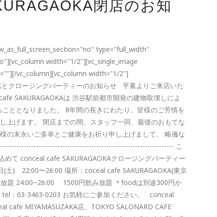
SAKURAGAOKA閉店のお知
_as_full_screen_section="no" type="full_width"
o"][vc_column width="1/2"][vc_single_image
n=""][/vc_column][vc_column width="1/2"]
URAGAOKA 閉店とクロージングパーティーのお知らせ 平素よりご来店いた
cafe SAKURAGAOKAは 渋谷駅前都市開発の建物取壊しによ
閉店することとなりました。 8年間の長きにわたり、皆様のご芳情を
申し上げます。 閉店までの間、スタッフ一同、最後のおもてな
皆様の末永いご多幸とご健康をお祈り申し上げまして、 略儀な
------------------------------------------------------- こ
onceal cafe SAKURAGAOKAクロージングパーティー
2:00〜26:00 場所：coceal cafe SAKURAGAOKA(東京
飲み放題 24:00~26:00 1500円飲み放題 ＊foodは別途300円か
03-3463-0203 お気軽にご参加ください。 conceal
 cafe MIYAMASUZAKA店、TOKYO SALONARD CAFE