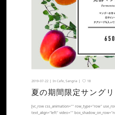
2019-07-22
In
Cafe
,
Sangria
18
夏の期間限定サングリ
[vc_row css_animation="" row_type="row" use_row
text_align="left" video="" box_shadow_on_row="n