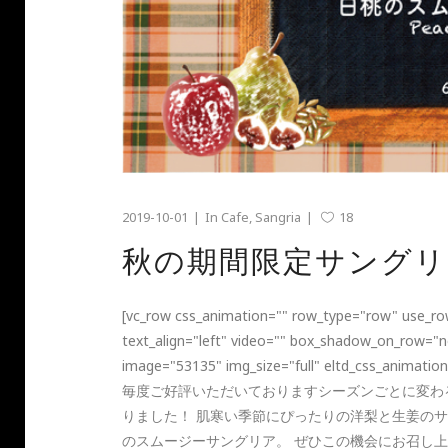
2019-10-01
In
Cafe
,
Sangria
18
秋の期間限定サングリ
[vc_row css_animation="" row_type="row" use_row
text_align="left" video="" box_shadow_on_row="n
image="53135" img_size="full" eltd_css_animatio
毎度ご好評いただいておりますシーズンごとに変わ
りました！ 肌寒い季節にぴったりの洋梨と生姜の
のスムージーサングリア。 ぜひこの機会にお召し上