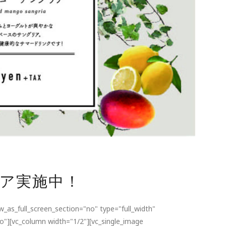
ア実施中！
_as_full_screen_section="no" type="full_width"
o"][vc_column width="1/2"][vc_single_image