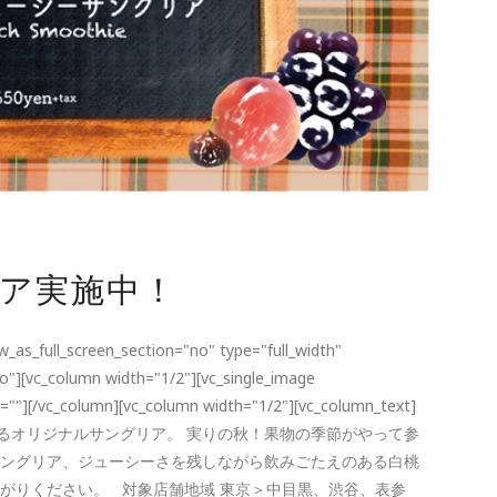
ア実施中！
_as_full_screen_section="no" type="full_width"
o"][vc_column width="1/2"][vc_single_image
n=""][/vc_column][vc_column width="1/2"][vc_column_text]
るオリジナルサングリア。 実りの秋！果物の季節がやって参
サングリア、ジューシーさを残しながら飲みごたえのある白桃
がりください。 対象店舗地域 東京＞中目黒、渋谷、表参