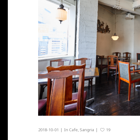
2018-10-01
In
Cafe
,
Sangria
19