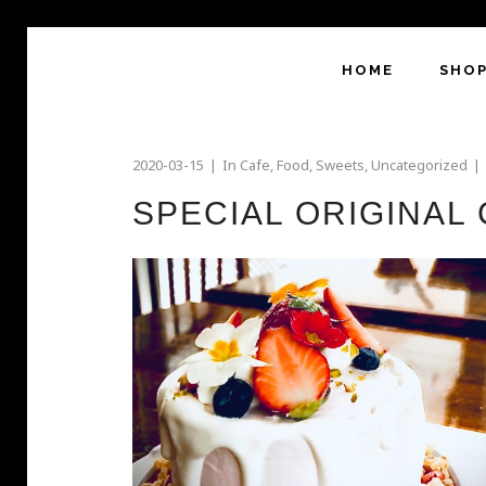
HOME
SHO
2020-03-15
In
Cafe
,
Food
,
Sweets
,
Uncategorized
SPECIAL ORIGINAL