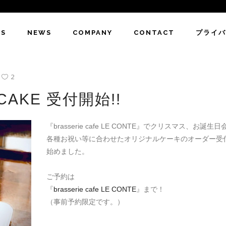
PS
NEWS
COMPANY
CONTACT
プライ
2
 CAKE 受付開始!!
『brasserie cafe LE CONTE』でクリスマス、お誕生日
各種お祝い等に合わせたオリジナルケーキのオーダー受
始めました。
ご予約は
『
brasserie cafe LE CONTE
』まで！
（事前予約限定です。）