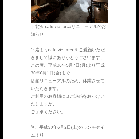
下北沢 cafe viet arcoリニューアルのお
知らせ
平素よりcafe viet arcoをご愛顧いただ
きまして誠にありがとうございます。
この度、平成30年5月7日(月)より平成
30年6月1日(金)まで
店舗リニューアルのため、休業させて
いただきます。
ご利用のお客様にはご迷惑をおかけい
たしますが、
ご了承ください。
尚、平成30年6月2日(土)のランチタイ
ムより