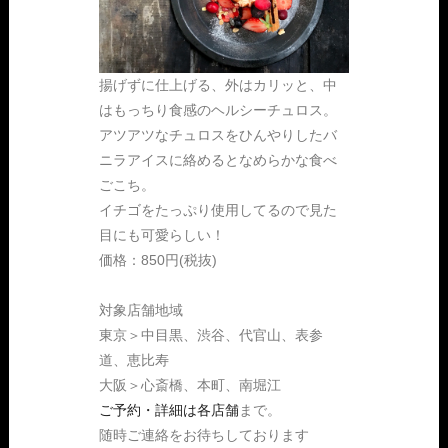
揚げずに仕上げる、外はカリッと、中
はもっちり食感のヘルシーチュロス。
アツアツなチュロスをひんやりしたバ
ニラアイスに絡めるとなめらかな食べ
ごこち。
イチゴをたっぷり使用してるので見た
目にも可愛らしい！
価格：850円(税抜)
対象店舗地域
東京＞中目黒、渋谷、代官山、表参
道、恵比寿
大阪＞心斎橋、本町、南堀江
ご予約・詳細は各店舗
まで。
随時ご連絡をお待ちしております