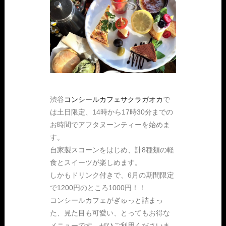
渋谷
コンシールカフェサクラガオカ
で
は土日限定、14時から17時30分までの
お時間でアフタヌーンティーを始めま
す。
自家製スコーンをはじめ、計8種類の軽
食とスイーツが楽しめます。
しかもドリンク付きで、6月の期間限定
で1200円のところ1000円！！
コンシールカフェがぎゅっと詰まっ
た、見た目も可愛い、とってもお得な
メニューです。ぜひご利用くださいま